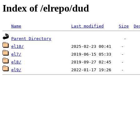
Index of /elrepo/dud
Name
Last modified
Size
De
Parent Directory
el10/
el7/
el8/
el9/