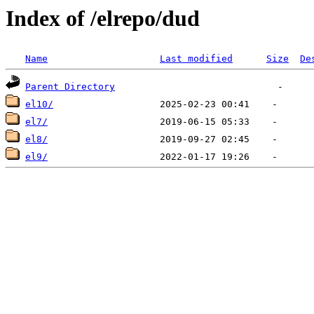
Index of /elrepo/dud
Name
Last modified
Size
De
Parent Directory
el10/
el7/
el8/
el9/