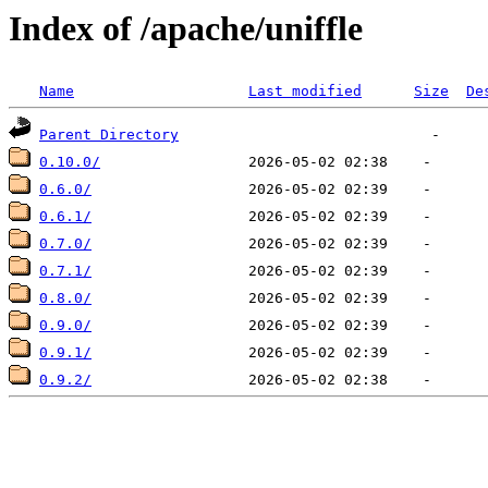
Index of /apache/uniffle
Name
Last modified
Size
De
Parent Directory
0.10.0/
0.6.0/
0.6.1/
0.7.0/
0.7.1/
0.8.0/
0.9.0/
0.9.1/
0.9.2/