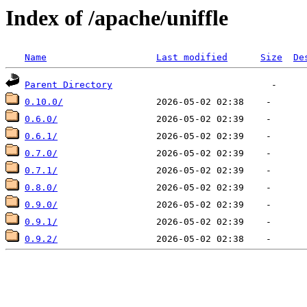
Index of /apache/uniffle
Name
Last modified
Size
De
Parent Directory
0.10.0/
0.6.0/
0.6.1/
0.7.0/
0.7.1/
0.8.0/
0.9.0/
0.9.1/
0.9.2/