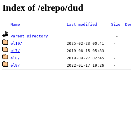
Index of /elrepo/dud
Name
Last modified
Size
De
Parent Directory
el10/
el7/
el8/
el9/