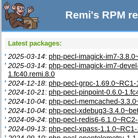
Remi's RPM re
Latest packages:
2025-03-14
:
php-pecl-imagick-im7-3.8.0
2025-03-14
:
php-pecl-imagick-im7-deve
1.fc40.remi.8.0
2024-12-18
:
php-pecl-grpc-1.69.0~RC1-1
2024-10-21
:
php-pecl-pinpoint-0.6.0-1.fc
2024-10-04
:
php-pecl-memcached-3.3.0~r
2024-10-04
:
php-pecl-xdebug3-3.4.0~bet
2024-09-24
:
php-pecl-redis6-6.1.0~RC2-
2024-09-13
:
php-pecl-xpass-1.1.0~RC1-1
2024-09-10
:
php-pecl-opentelemetry-1.1.