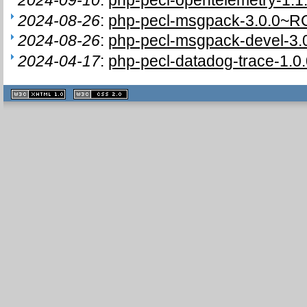
2024-08-26
:
php-pecl-msgpack-3.0.0~RC
2024-08-26
:
php-pecl-msgpack-devel-3.0
2024-04-17
:
php-pecl-datadog-trace-1.0.
XHTML
CSS
1.1 valide
2.0 valide